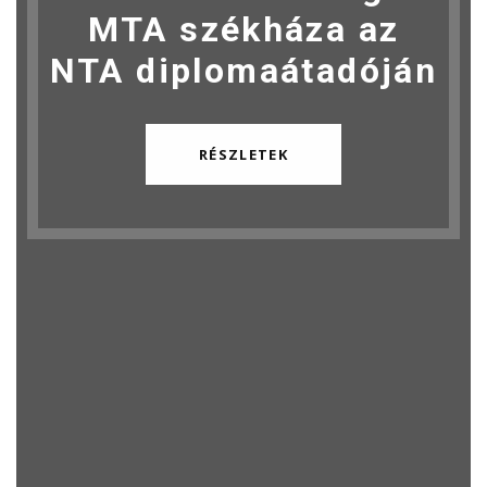
MTA székháza az
NTA diplomaátadóján
RÉSZLETEK