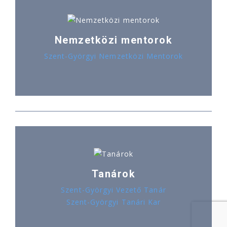
Nemzetközi mentorok
Szent-Györgyi Nemzetközi Mentorok
Tanárok
Szent-Györgyi Vezető Tanár
Szent-Györgyi Tanári Kar