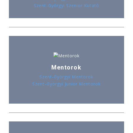
Szent-Györgyi Szenior Kutató
Mentorok
Szent-Györgyi Mentorok
Szent-Györgyi Junior Mentorok