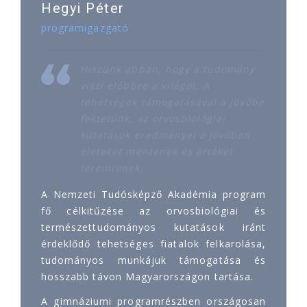
Hegyi Péter
programigazgató
Hiszünk abban, hogy a tudomány
viszi előbbre a világot. A
tehetségek támogatásával a jövőbe
fektetünk, az orvosbiológiai
kutatások eredményei a jövőben
életeket mentenek és értéket
teremtenek.
A Nemzeti Tudósképző Akadémia program
fő célkitűzése az orvosbiológiai és
természettudományos kutatások iránt
érdeklődő tehetséges fiatalok felkarolása,
tudományos munkájuk támogatása és
hosszabb távon Magyarországon tartása.
A gimnáziumi programrészben országosan