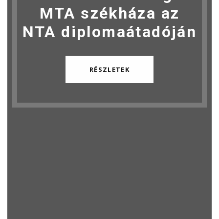
MTA székháza az
NTA diplomaátadóján
RÉSZLETEK