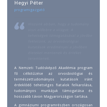
Hegyi Péter
programigazgató
Hiszünk abban, hogy a tudomány
viszi előbbre a világot. A
tehetségek támogatásával a jövőbe
fektetünk, az orvosbiológiai
kutatások eredményei a jövőben
életeket mentenek és értéket
teremtenek.
A Nemzeti Tudósképző Akadémia program
fő célkitűzése az orvosbiológiai és
természettudományos kutatások iránt
érdeklődő tehetséges fiatalok felkarolása,
tudományos munkájuk támogatása és
hosszabb távon Magyarországon tartása.
A gimnáziumi programrészben országosan