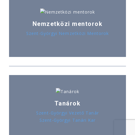
Nemzetközi mentorok
Szent-Györgyi Nemzetközi Mentorok
Tanárok
Szent-Györgyi Vezető Tanár
Szent-Györgyi Tanári Kar