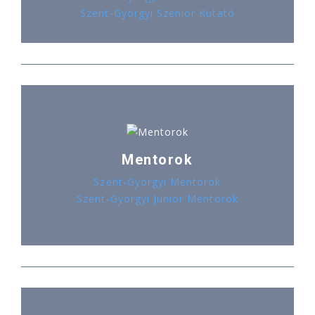
Szent-Györgyi Szenior Kutató
Mentorok
Szent-Györgyi Mentorok
Szent-Györgyi Junior Mentorok