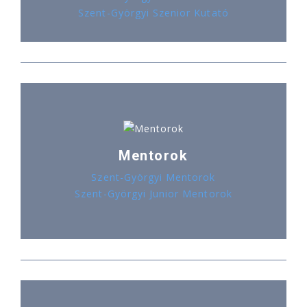
Szent-Györgyi Szenior Kutató
Mentorok
Szent-Györgyi Mentorok
Szent-Györgyi Junior Mentorok