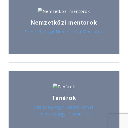
Nemzetközi mentorok
Szent-Györgyi Nemzetközi Mentorok
Tanárok
Szent-Györgyi Vezető Tanár
Szent-Györgyi Tanári Kar