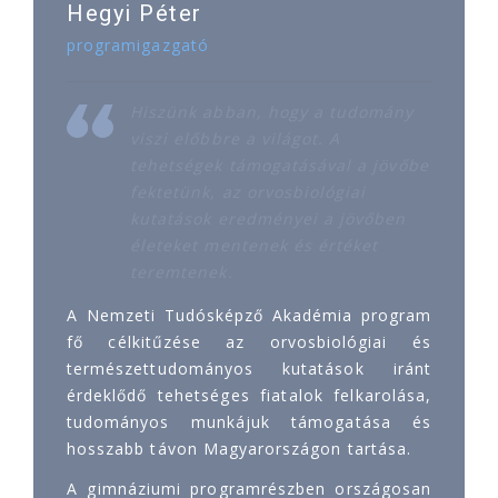
Hegyi Péter
programigazgató
Hiszünk abban, hogy a tudomány
viszi előbbre a világot. A
tehetségek támogatásával a jövőbe
fektetünk, az orvosbiológiai
kutatások eredményei a jövőben
életeket mentenek és értéket
teremtenek.
A Nemzeti Tudósképző Akadémia program
fő célkitűzése az orvosbiológiai és
természettudományos kutatások iránt
érdeklődő tehetséges fiatalok felkarolása,
tudományos munkájuk támogatása és
hosszabb távon Magyarországon tartása.
A gimnáziumi programrészben országosan