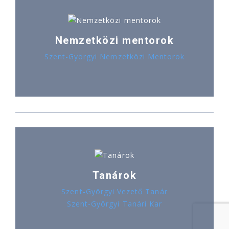
Nemzetközi mentorok
Szent-Györgyi Nemzetközi Mentorok
Tanárok
Szent-Györgyi Vezető Tanár
Szent-Györgyi Tanári Kar