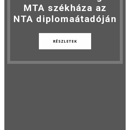
MTA székháza az
NTA diplomaátadóján
RÉSZLETEK