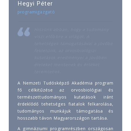
Hegyi Péter
programigazgató
Hiszünk abban, hogy a tudomány
viszi előbbre a világot. A
tehetségek támogatásával a jövőbe
fektetünk, az orvosbiológiai
kutatások eredményei a jövőben
életeket mentenek és értéket
teremtenek.
A Nemzeti Tudósképző Akadémia program
fő célkitűzése az orvosbiológiai és
természettudományos kutatások iránt
érdeklődő tehetséges fiatalok felkarolása,
tudományos munkájuk támogatása és
hosszabb távon Magyarországon tartása.
A gimnáziumi programrészben országosan