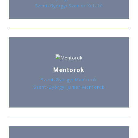
Szent-Györgyi Szenior Kutató
Mentorok
Szent-Györgyi Mentorok
Szent-Györgyi Junior Mentorok