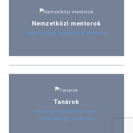
Nemzetközi mentorok
Szent-Györgyi Nemzetközi Mentorok
Tanárok
Szent-Györgyi Vezető Tanár
Szent-Györgyi Tanári Kar