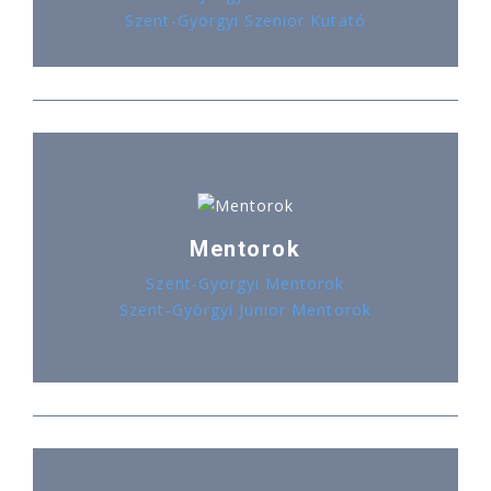
Szent-Györgyi Szenior Kutató
Mentorok
Szent-Györgyi Mentorok
Szent-Györgyi Junior Mentorok