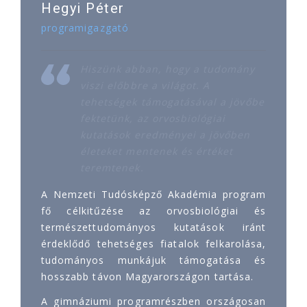
Hegyi Péter
programigazgató
Hiszünk abban, hogy a tudomány
viszi előbbre a világot. A
tehetségek támogatásával a jövőbe
fektetünk, az orvosbiológiai
kutatások eredményei a jövőben
életeket mentenek és értéket
teremtenek.
A Nemzeti Tudósképző Akadémia program
fő célkitűzése az orvosbiológiai és
természettudományos kutatások iránt
érdeklődő tehetséges fiatalok felkarolása,
tudományos munkájuk támogatása és
hosszabb távon Magyarországon tartása.
A gimnáziumi programrészben országosan