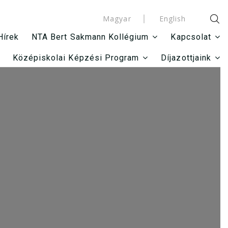
Magyar
English
Hírek
NTA Bert Sakmann Kollégium
Kapcsolat
Középiskolai Képzési Program
Díjazottjaink