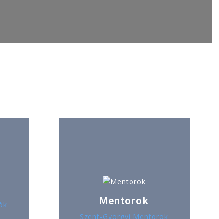
Mentorok
ók
Szent-Györgyi Mentorok