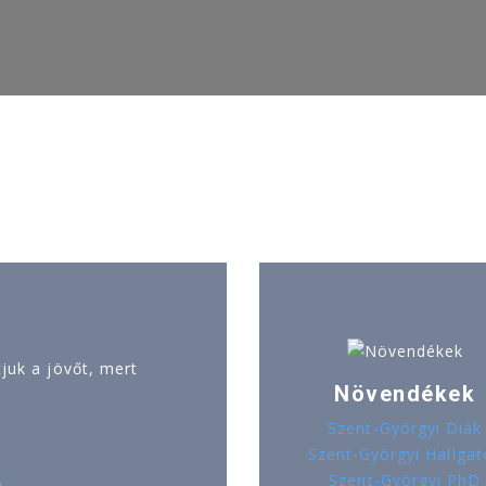
uk a jövőt, mert
Növendékek
Szent-Györgyi Diák
Szent-Györgyi Hallgat
Szent-Györgyi PhD
ó