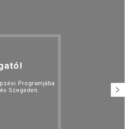
gató!
épzési Programjába
 és Szegeden.