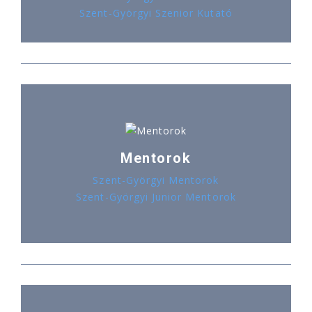
Szent-Györgyi Szenior Kutató
Mentorok
Szent-Györgyi Mentorok
Szent-Györgyi Junior Mentorok