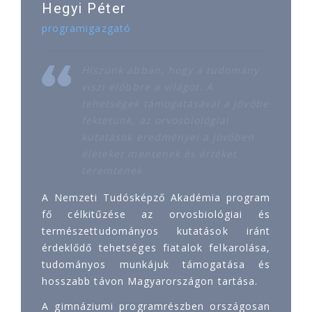
Hegyi Péter
programigazgató
Hiszünk abban, hogy a tudomány
viszi előbbre a világot. A
tehetségek támogatásával a jövőbe
fektetünk, az orvosbiológiai
kutatások eredményei a jövőben
életeket mentenek és értéket
teremtenek.
A Nemzeti Tudósképző Akadémia program
fő célkitűzése az orvosbiológiai és
természettudományos kutatások iránt
érdeklődő tehetséges fiatalok felkarolása,
tudományos munkájuk támogatása és
hosszabb távon Magyarországon tartása.
A gimnáziumi programrészben országosan