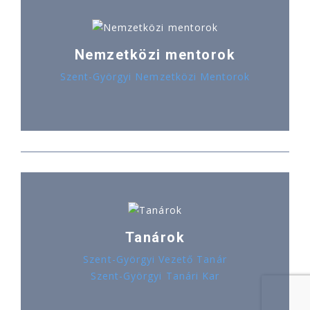
Nemzetközi mentorok
Szent-Györgyi Nemzetközi Mentorok
Tanárok
Szent-Györgyi Vezető Tanár
Szent-Györgyi Tanári Kar