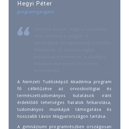
Hegyi Péter
programigazgató
Hiszünk abban, hogy a tudomány
viszi előbbre a világot. A
tehetségek támogatásával a jövőbe
fektetünk, az orvosbiológiai
kutatások eredményei a jövőben
életeket mentenek és értéket
teremtenek.
A Nemzeti Tudósképző Akadémia program
fő célkitűzése az orvosbiológiai és
természettudományos kutatások iránt
érdeklődő tehetséges fiatalok felkarolása,
tudományos munkájuk támogatása és
hosszabb távon Magyarországon tartása.
A gimnáziumi programrészben országosan