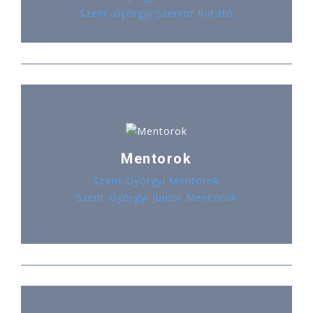
Szent-Györgyi Szenior Kutató
Mentorok
Szent-Györgyi Mentorok
Szent-Györgyi Junior Mentorok