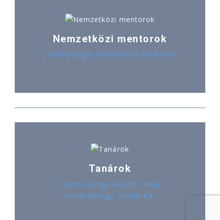
Nemzetközi mentorok
Szent-Györgyi Nemzetközi Mentorok
Tanárok
Szent-Györgyi Vezető Tanár
Szent-Györgyi Tanári Kar