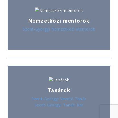
Nemzetközi mentorok
Szent-Györgyi Nemzetközi Mentorok
Tanárok
Szent-Györgyi Vezető Tanár
Szent-Györgyi Tanári Kar