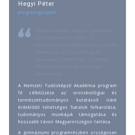
Hegyi Péter
programigazgató
Hiszünk abban, hogy a tudomány
viszi előbbre a világot. A
tehetségek támogatásával a jövőbe
fektetünk, az orvosbiológiai
kutatások eredményei a jövőben
életeket mentenek és értéket
teremtenek.
A Nemzeti Tudósképző Akadémia program
fő célkitűzése az orvosbiológiai és
természettudományos kutatások iránt
érdeklődő tehetséges fiatalok felkarolása,
tudományos munkájuk támogatása és
hosszabb távon Magyarországon tartása.
A gimnáziumi programrészben országosan