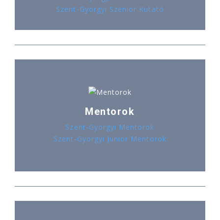
Szent-Györgyi Szenior Kutató
Mentorok
Szent-Györgyi Mentorok
Szent-Györgyi Junior Mentorok