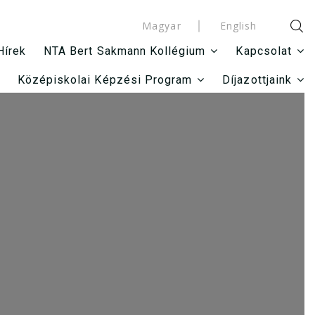
Magyar
English
Hírek
NTA Bert Sakmann Kollégium
Kapcsolat
Középiskolai Képzési Program
Díjazottjaink