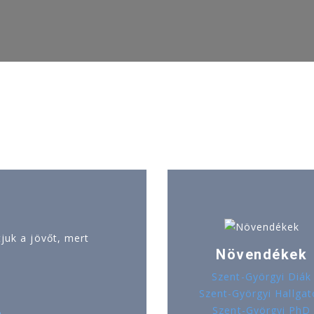
uk a jövőt, mert
Növendékek
Szent-Györgyi Diák
Szent-Györgyi Hallgat
Szent-Györgyi PhD
ó