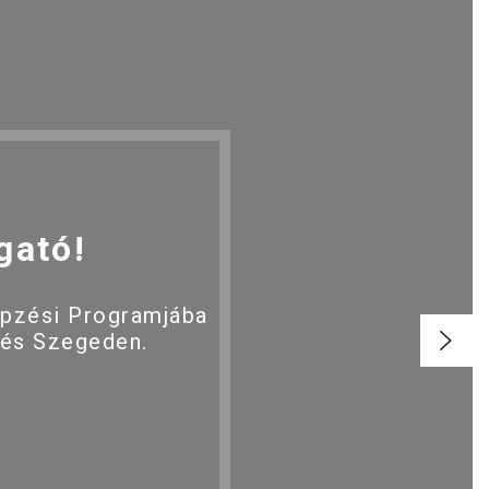
gató!
épzési Programjába
 és Szegeden.