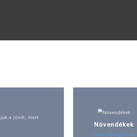
uk a jövőt, mert
Növendékek
Szent-Györgyi Diák