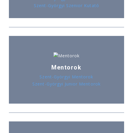
Szent-Györgyi Szenior Kutató
Mentorok
Szent-Györgyi Mentorok
Szent-Györgyi Junior Mentorok