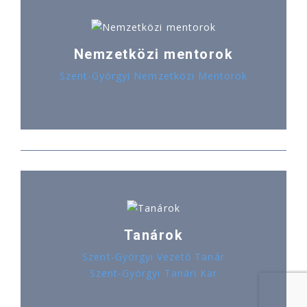
Nemzetközi mentorok
Szent-Györgyi Nemzetközi Mentorok
Tanárok
Szent-Györgyi Vezető Tanár
Szent-Györgyi Tanári Kar