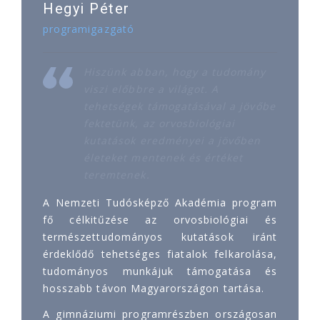
Hegyi Péter
programigazgató
Hiszünk abban, hogy a tudomány
viszi előbbre a világot. A
tehetségek támogatásával a jövőbe
fektetünk, az orvosbiológiai
kutatások eredményei a jövőben
életeket mentenek és értéket
teremtenek.
A Nemzeti Tudósképző Akadémia program
fő célkitűzése az orvosbiológiai és
természettudományos kutatások iránt
érdeklődő tehetséges fiatalok felkarolása,
tudományos munkájuk támogatása és
hosszabb távon Magyarországon tartása.
A gimnáziumi programrészben országosan