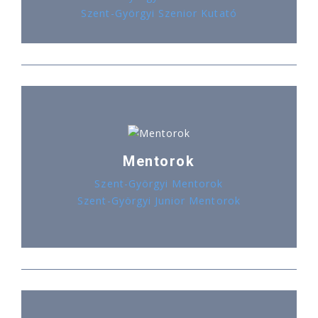
Szent-Györgyi Szenior Kutató
Mentorok
Szent-Györgyi Mentorok
Szent-Györgyi Junior Mentorok