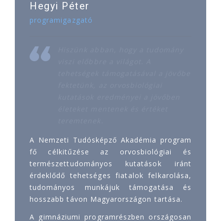
Hegyi Péter
programigazgató
Hiszünk abban, hogy a tudomány
viszi előbbre a világot. A
tehetségek támogatásával a jövőbe
fektetünk, az orvosbiológiai
kutatások eredményei a jövőben
életeket mentenek és értéket
teremtenek.
A Nemzeti Tudósképző Akadémia program
fő célkitűzése az orvosbiológiai és
természettudományos kutatások iránt
érdeklődő tehetséges fiatalok felkarolása,
tudományos munkájuk támogatása és
hosszabb távon Magyarországon tartása.
A gimnáziumi programrészben országosan