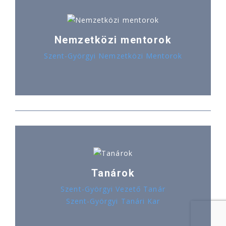
Nemzetközi mentorok
Szent-Györgyi Nemzetközi Mentorok
Tanárok
Szent-Györgyi Vezető Tanár
Szent-Györgyi Tanári Kar