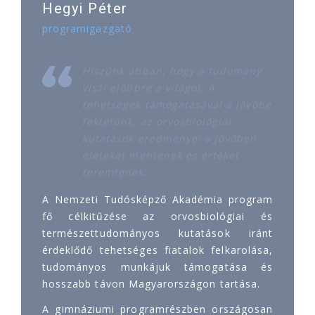
Hegyi Péter
programigazgató
Hiszünk abban, hogy a tudomány
viszi előbbre a világot. A
tehetségek támogatásával a jövőbe
fektetünk, az orvosbiológiai
kutatások eredményei a jövőben
életeket mentenek és értéket
teremtenek.
A Nemzeti Tudósképző Akadémia program
fő célkitűzése az orvosbiológiai és
természettudományos kutatások iránt
érdeklődő tehetséges fiatalok felkarolása,
tudományos munkájuk támogatása és
hosszabb távon Magyarországon tartása.
A gimnáziumi programrészben országosan