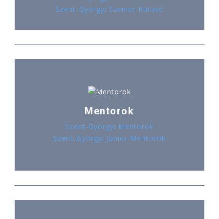
Szent-Györgyi Szenior Kutató
Mentorok
Szent-Györgyi Mentorok
Szent-Györgyi Junior Mentorok