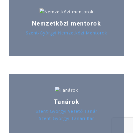
Nemzetközi mentorok
Szent-Györgyi Nemzetközi Mentorok
Tanárok
Szent-Györgyi Vezető Tanár
Szent-Györgyi Tanári Kar