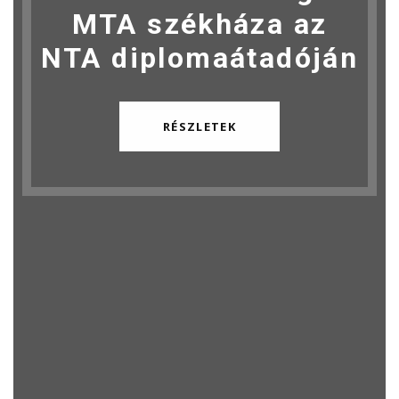
MTA székháza az
NTA diplomaátadóján
RÉSZLETEK