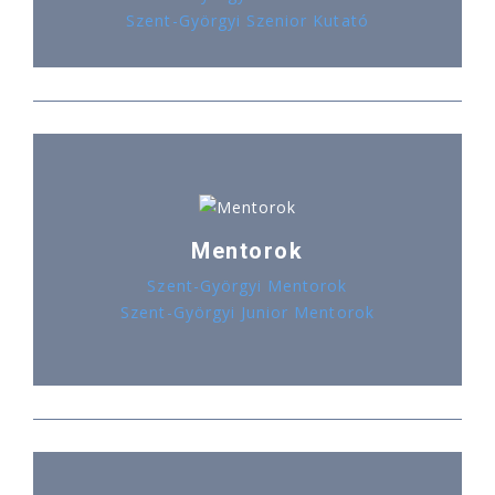
Szent-Györgyi Szenior Kutató
Mentorok
Szent-Györgyi Mentorok
Szent-Györgyi Junior Mentorok