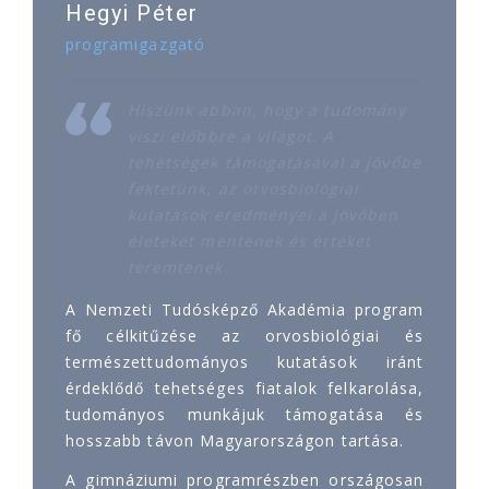
Hegyi Péter
programigazgató
Hiszünk abban, hogy a tudomány
viszi előbbre a világot. A
tehetségek támogatásával a jövőbe
fektetünk, az orvosbiológiai
kutatások eredményei a jövőben
életeket mentenek és értéket
teremtenek.
A Nemzeti Tudósképző Akadémia program
fő célkitűzése az orvosbiológiai és
természettudományos kutatások iránt
érdeklődő tehetséges fiatalok felkarolása,
tudományos munkájuk támogatása és
hosszabb távon Magyarországon tartása.
A gimnáziumi programrészben országosan