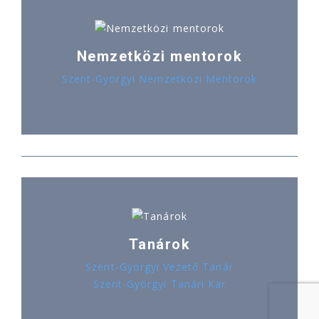
Nemzetközi mentorok
Szent-Györgyi Nemzetközi Mentorok
Tanárok
Szent-Györgyi Vezető Tanár
Szent-Györgyi Tanári Kar