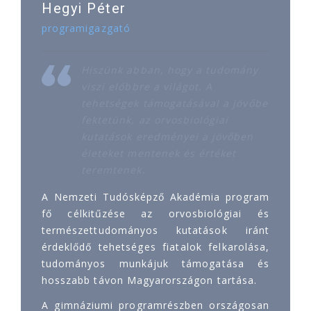
Hegyi Péter
programigazgató
Hiszünk abban, hogy a tudomány
viszi előbbre a világot. A
tehetségek támogatásával a jövőbe
fektetünk, az orvosbiológiai
kutatások eredményei a jövőben
életeket mentenek és értéket
teremtenek.
A Nemzeti Tudósképző Akadémia program
fő célkitűzése az orvosbiológiai és
természettudományos kutatások iránt
érdeklődő tehetséges fiatalok felkarolása,
tudományos munkájuk támogatása és
hosszabb távon Magyarországon tartása.
A gimnáziumi programrészben országosan