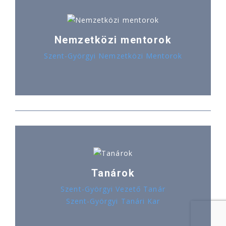
Nemzetközi mentorok
Szent-Györgyi Nemzetközi Mentorok
Tanárok
Szent-Györgyi Vezető Tanár
Szent-Györgyi Tanári Kar