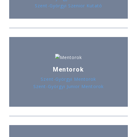
Szent-Györgyi Szenior Kutató
Mentorok
Szent-Györgyi Mentorok
Szent-Györgyi Junior Mentorok