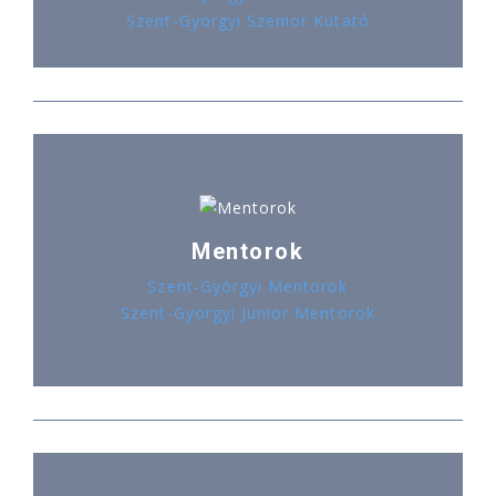
Szent-Györgyi Szenior Kutató
Mentorok
Szent-Györgyi Mentorok
Szent-Györgyi Junior Mentorok