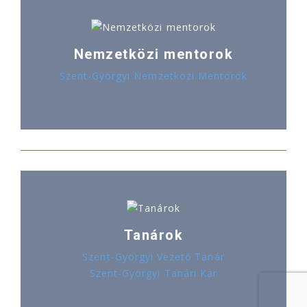
Nemzetközi mentorok
Szent-Györgyi Nemzetközi Mentorok
Tanárok
Szent-Györgyi Vezető Tanár
Szent-Györgyi Tanári Kar