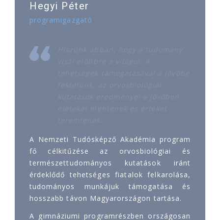
Hegyi Péter
programigazgató
Hiszünk abban, hogy a tudomány
viszi előbbre a világot. A
tehetségek támogatásával a jövőbe
fektetünk, az orvosbiológiai
kutatások eredményei a jövőben
életeket mentenek és értéket
teremtenek.
A Nemzeti Tudósképző Akadémia program
fő célkitűzése az orvosbiológiai és
természettudományos kutatások iránt
érdeklődő tehetséges fiatalok felkarolása,
tudományos munkájuk támogatása és
hosszabb távon Magyarországon tartása.
A gimnáziumi programrészben országosan