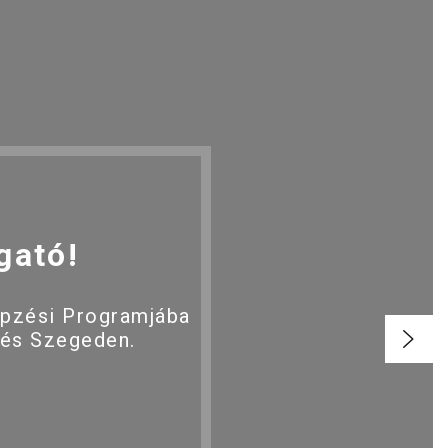
gató!
épzési Programjába
 és Szegeden.