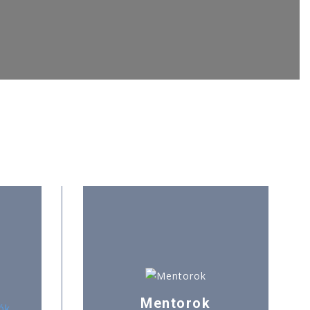
Mentorok
ók