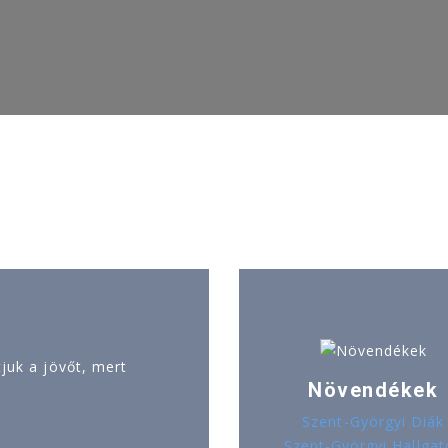
uk a jövőt, mert
Növendékek
Szent-Györgyi Diák
Szent-Györgyi Hallgat