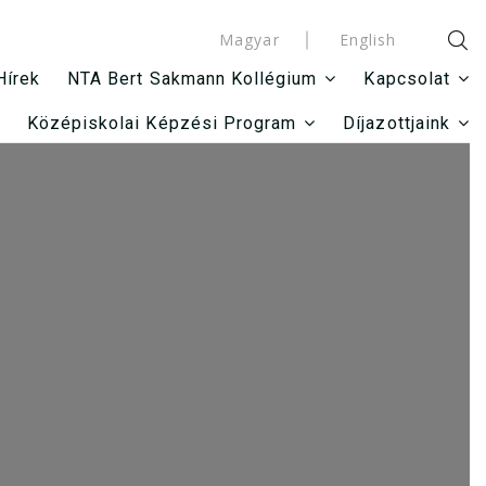
Magyar
English
Hírek
NTA Bert Sakmann Kollégium
Kapcsolat
Középiskolai Képzési Program
Díjazottjaink