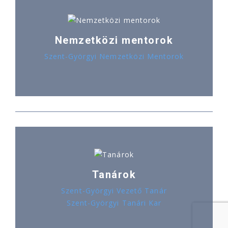
Nemzetközi mentorok
Szent-Györgyi Nemzetközi Mentorok
Tanárok
Szent-Györgyi Vezető Tanár
Szent-Györgyi Tanári Kar