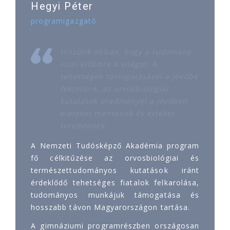
Hegyi Péter
programigazgató
Hiszünk abban, hogy a tudomány
viszi előbbre a világot. A
tehetségek támogatásával a jövőbe
fektetünk, az orvosbiológiai
kutatások eredményei a jövőben
életeket mentenek és értéket
teremtenek.
A Nemzeti Tudósképző Akadémia program
fő célkitűzése az orvosbiológiai és
természettudományos kutatások iránt
érdeklődő tehetséges fiatalok felkarolása,
tudományos munkájuk támogatása és
hosszabb távon Magyarországon tartása.
A gimnáziumi programrészben országosan