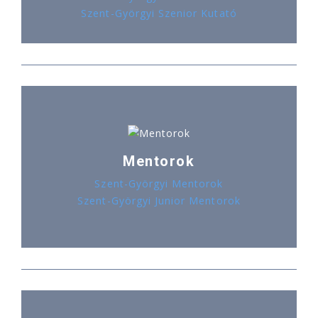
Szent-Györgyi Szenior Kutató
Mentorok
Szent-Györgyi Mentorok
Szent-Györgyi Junior Mentorok