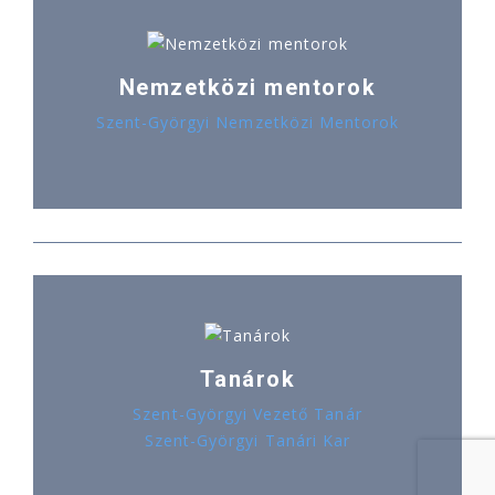
Nemzetközi mentorok
Szent-Györgyi Nemzetközi Mentorok
Tanárok
Szent-Györgyi Vezető Tanár
Szent-Györgyi Tanári Kar