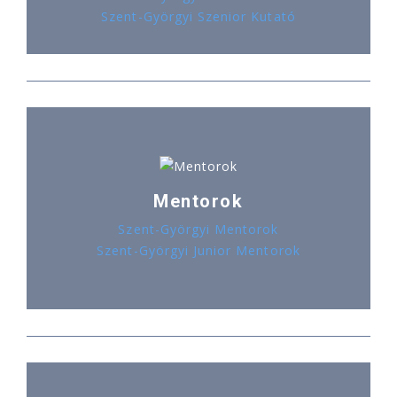
Szent-Györgyi Szenior Kutató
Mentorok
Szent-Györgyi Mentorok
Szent-Györgyi Junior Mentorok