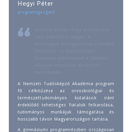
Hegyi Péter
programigazgató
Hiszünk abban, hogy a tudomány
viszi előbbre a világot. A
tehetségek támogatásával a jövőbe
fektetünk, az orvosbiológiai
kutatások eredményei a jövőben
életeket mentenek és értéket
teremtenek.
A Nemzeti Tudósképző Akadémia program
fő célkitűzése az orvosbiológiai és
természettudományos kutatások iránt
érdeklődő tehetséges fiatalok felkarolása,
tudományos munkájuk támogatása és
hosszabb távon Magyarországon tartása.
A gimnáziumi programrészben országosan