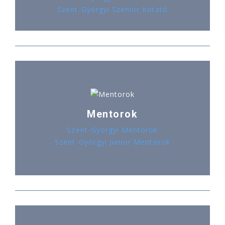
Szent-Györgyi Szenior Kutató
Mentorok
Szent-Györgyi Mentorok
Szent-Györgyi Junior Mentorok