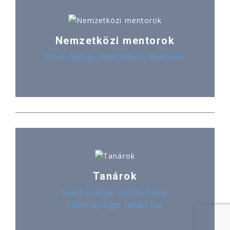
Nemzetközi mentorok
Szent-Györgyi Nemzetközi Mentorok
Tanárok
Szent-Györgyi Vezető Tanár
Szent-Györgyi Tanári Kar