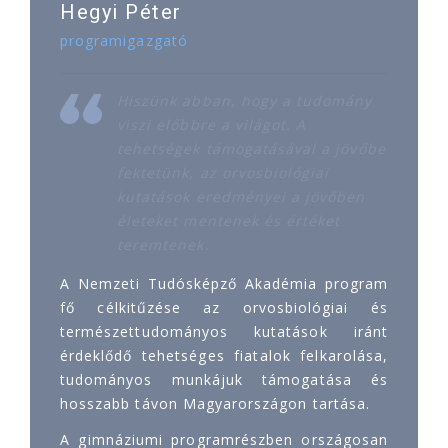
Hegyi Péter
programigazgató
Hiszünk abban, hogy a tudomány
viszi előbbre a világot. A
tehetségek támogatásával a jövőbe
fektetünk, az orvosbiológiai
kutatások eredményei a jövőben
életeket mentenek és értéket
teremtenek.
A Nemzeti Tudósképző Akadémia program
fő célkitűzése az orvosbiológiai és
természettudományos kutatások iránt
érdeklődő tehetséges fiatalok felkarolása,
tudományos munkájuk támogatása és
hosszabb távon Magyarországon tartása.
A gimnáziumi programrészben országosan