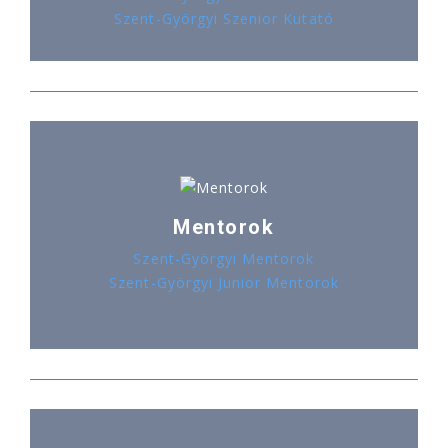
Szent-Györgyi Szenior Kutató
Mentorok
Szent-Györgyi Mentorok
Szent-Györgyi Junior Mentorok