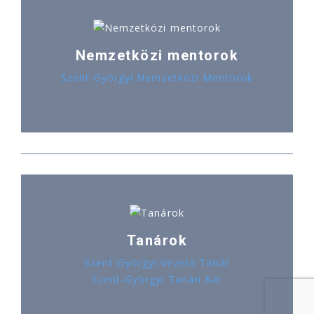
Nemzetközi mentorok
Szent-Györgyi Nemzetközi Mentorok
Tanárok
Szent-Györgyi Vezető Tanár
Szent-Györgyi Tanári Kar