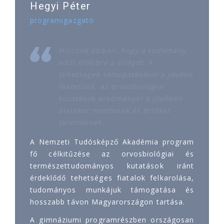
Hegyi Péter
programigazgató
Hiszünk abban, hogy a tudomány
viszi előbbre a világot. A
tehetségek támogatásával a jövőbe
fektetünk, az orvosbiológiai
kutatások eredményei a jövőben
életeket mentenek és értéket
teremtenek.
A Nemzeti Tudósképző Akadémia program
fő célkitűzése az orvosbiológiai és
természettudományos kutatások iránt
érdeklődő tehetséges fiatalok felkarolása,
tudományos munkájuk támogatása és
hosszabb távon Magyarországon tartása.
A gimnáziumi programrészben országosan