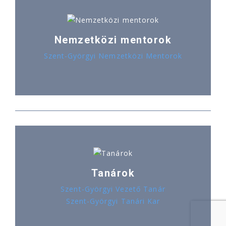
Nemzetközi mentorok
Szent-Györgyi Nemzetközi Mentorok
Tanárok
Szent-Györgyi Vezető Tanár
Szent-Györgyi Tanári Kar