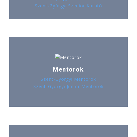
Szent-Györgyi Szenior Kutató
Mentorok
Szent-Györgyi Mentorok
Szent-Györgyi Junior Mentorok