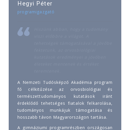
Hegyi Péter
programigazgató
Hiszünk abban, hogy a tudomány
viszi előbbre a világot. A
tehetségek támogatásával a jövőbe
fektetünk, az orvosbiológiai
kutatások eredményei a jövőben
életeket mentenek és értéket
teremtenek.
A Nemzeti Tudósképző Akadémia program
fő célkitűzése az orvosbiológiai és
természettudományos kutatások iránt
érdeklődő tehetséges fiatalok felkarolása,
tudományos munkájuk támogatása és
hosszabb távon Magyarországon tartása.
A gimnáziumi programrészben országosan