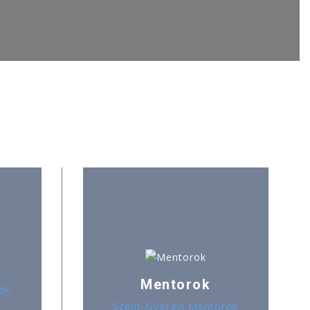
Mentorok
ók
Szent-Györgyi Mentorok