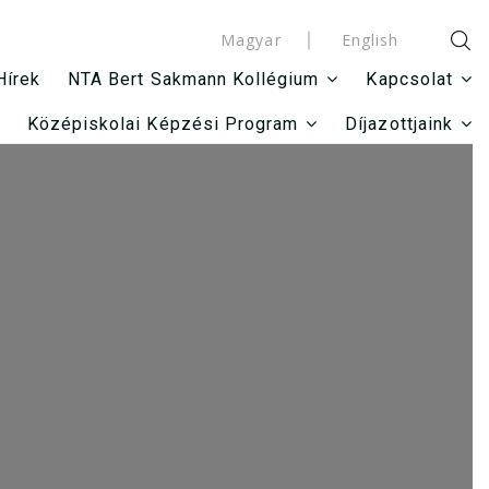
Magyar
English
Hírek
NTA Bert Sakmann Kollégium
Kapcsolat
Középiskolai Képzési Program
Díjazottjaink