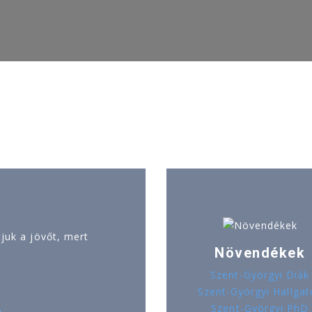
uk a jövőt, mert
Növendékek
Szent-Györgyi Diák
Szent-Györgyi Hallgat
Szent-Györgyi PhD
ó