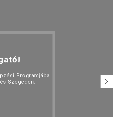
gató!
épzési Programjába
 és Szegeden.