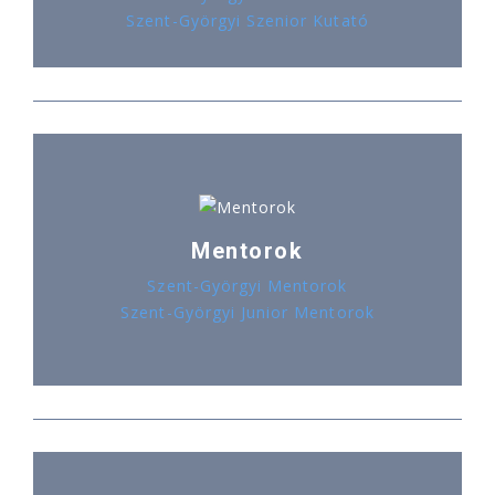
Szent-Györgyi Szenior Kutató
Mentorok
Szent-Györgyi Mentorok
Szent-Györgyi Junior Mentorok