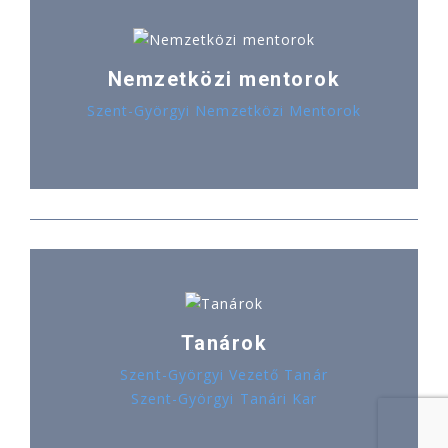
Nemzetközi mentorok
Szent-Györgyi Nemzetközi Mentorok
Tanárok
Szent-Györgyi Vezető Tanár
Szent-Györgyi Tanári Kar