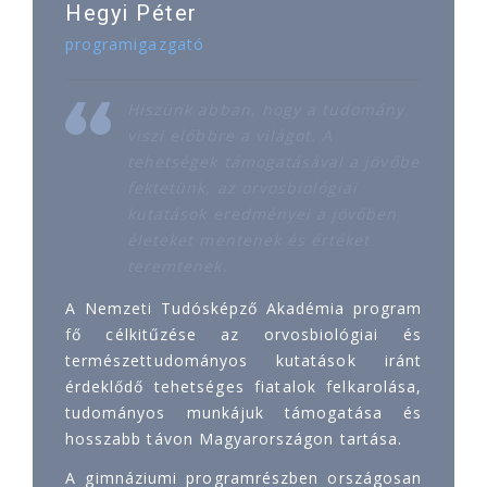
Hegyi Péter
programigazgató
Hiszünk abban, hogy a tudomány
viszi előbbre a világot. A
tehetségek támogatásával a jövőbe
fektetünk, az orvosbiológiai
kutatások eredményei a jövőben
életeket mentenek és értéket
teremtenek.
A Nemzeti Tudósképző Akadémia program
fő célkitűzése az orvosbiológiai és
természettudományos kutatások iránt
érdeklődő tehetséges fiatalok felkarolása,
tudományos munkájuk támogatása és
hosszabb távon Magyarországon tartása.
A gimnáziumi programrészben országosan