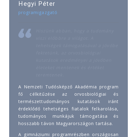
Hegyi Péter
programigazgató
Hiszünk abban, hogy a tudomány
viszi előbbre a világot. A
tehetségek támogatásával a jövőbe
fektetünk, az orvosbiológiai
kutatások eredményei a jövőben
életeket mentenek és értéket
teremtenek.
A Nemzeti Tudósképző Akadémia program
fő célkitűzése az orvosbiológiai és
természettudományos kutatások iránt
érdeklődő tehetséges fiatalok felkarolása,
tudományos munkájuk támogatása és
hosszabb távon Magyarországon tartása.
A gimnáziumi programrészben országosan