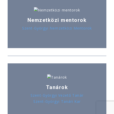
Nemzetközi mentorok
Szent-Györgyi Nemzetközi Mentorok
Tanárok
Szent-Györgyi Vezető Tanár
Szent-Györgyi Tanári Kar