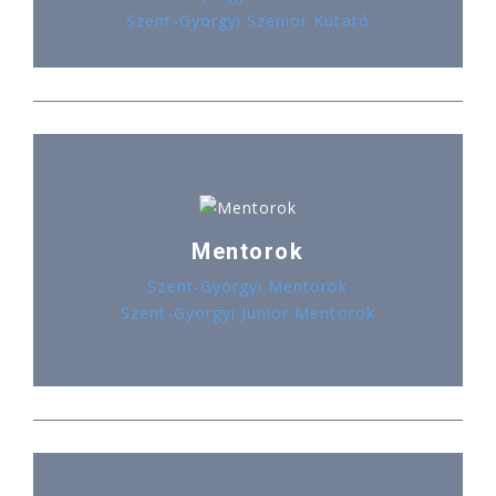
Szent-Györgyi Szenior Kutató
Mentorok
Szent-Györgyi Mentorok
Szent-Györgyi Junior Mentorok