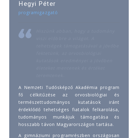
Hegyi Péter
programigazgató
Hiszünk abban, hogy a tudomány
viszi előbbre a világot. A
tehetségek támogatásával a jövőbe
fektetünk, az orvosbiológiai
kutatások eredményei a jövőben
életeket mentenek és értéket
teremtenek.
A Nemzeti Tudósképző Akadémia program
fő célkitűzése az orvosbiológiai és
természettudományos kutatások iránt
érdeklődő tehetséges fiatalok felkarolása,
tudományos munkájuk támogatása és
hosszabb távon Magyarországon tartása.
A gimnáziumi programrészben országosan