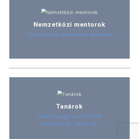
Nemzetközi mentorok
Szent-Györgyi Nemzetközi Mentorok
Tanárok
Szent-Györgyi Vezető Tanár
Szent-Györgyi Tanári Kar