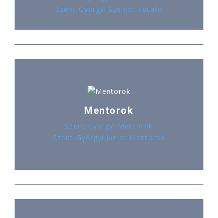
Szent-Györgyi Szenior Kutató
Mentorok
Szent-Györgyi Mentorok
Szent-Györgyi Junior Mentorok