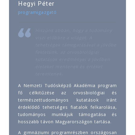
Hegyi Péter
programigazgató
Hiszünk abban, hogy a tudomány
viszi előbbre a világot. A
tehetségek támogatásával a jövőbe
fektetünk, az orvosbiológiai
kutatások eredményei a jövőben
életeket mentenek és értéket
teremtenek.
A Nemzeti Tudósképző Akadémia program
fő célkitűzése az orvosbiológiai és
természettudományos kutatások iránt
érdeklődő tehetséges fiatalok felkarolása,
tudományos munkájuk támogatása és
hosszabb távon Magyarországon tartása.
A gimnáziumi programrészben országosan