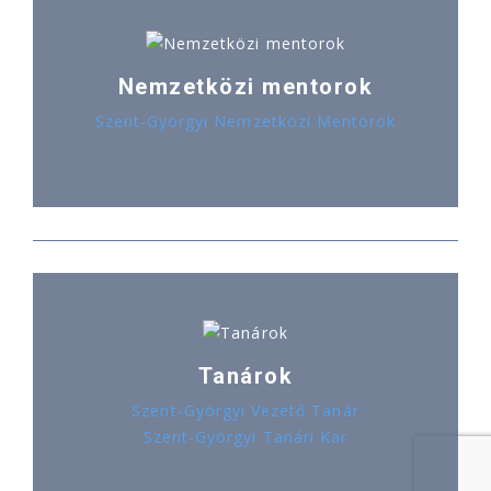
Nemzetközi mentorok
Szent-Györgyi Nemzetközi Mentorok
Tanárok
Szent-Györgyi Vezető Tanár
Szent-Györgyi Tanári Kar