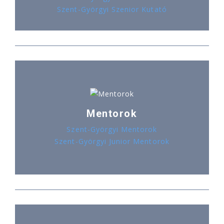
Szent-Györgyi Szenior Kutató
Mentorok
Szent-Györgyi Mentorok
Szent-Györgyi Junior Mentorok