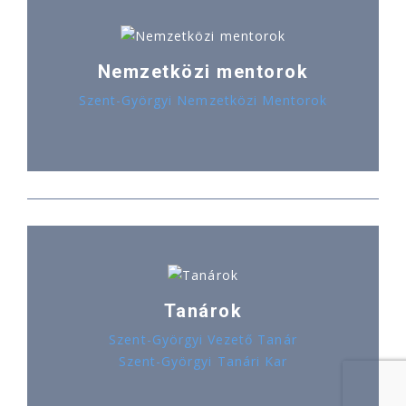
Nemzetközi mentorok
Szent-Györgyi Nemzetközi Mentorok
Tanárok
Szent-Györgyi Vezető Tanár
Szent-Györgyi Tanári Kar