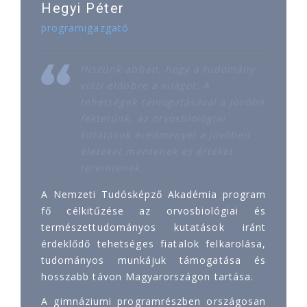
Hegyi Péter
programigazgató
Hiszünk abban, hogy a tudomány
viszi előbbre a világot. A
tehetségek támogatásával a jövőbe
fektetünk, az orvosbiológiai
kutatások eredményei a jövőben
életeket mentenek és értéket
teremtenek.
A Nemzeti Tudósképző Akadémia program
fő célkitűzése az orvosbiológiai és
természettudományos kutatások iránt
érdeklődő tehetséges fiatalok felkarolása,
tudományos munkájuk támogatása és
hosszabb távon Magyarországon tartása.
A gimnáziumi programrészben országosan