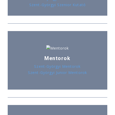
Szent-Györgyi Szenior Kutató
Mentorok
Szent-Györgyi Mentorok
Szent-Györgyi Junior Mentorok