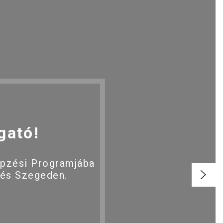
gató!
épzési Programjába
 és Szegeden.