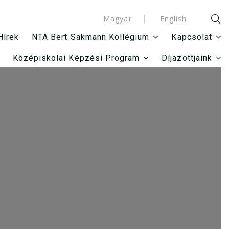
Magyar
English
Hírek
NTA Bert Sakmann Kollégium
Kapcsolat
Középiskolai Képzési Program
Díjazottjaink