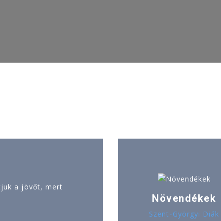
uk a jövőt, mert
Növendékek
Szent-Györgyi Diák