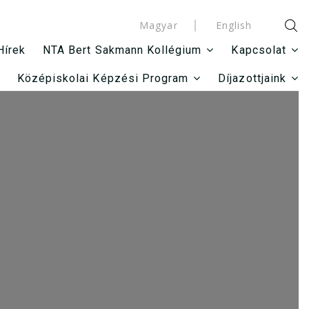
Magyar
English
Hírek
NTA Bert Sakmann Kollégium
Kapcsolat
Középiskolai Képzési Program
Díjazottjaink