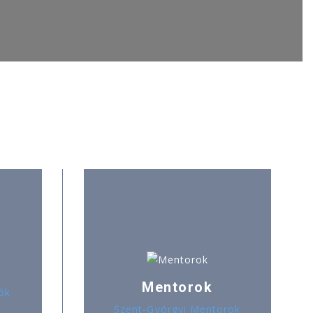
Mentorok
ók
Szent-Györgyi Mentorok