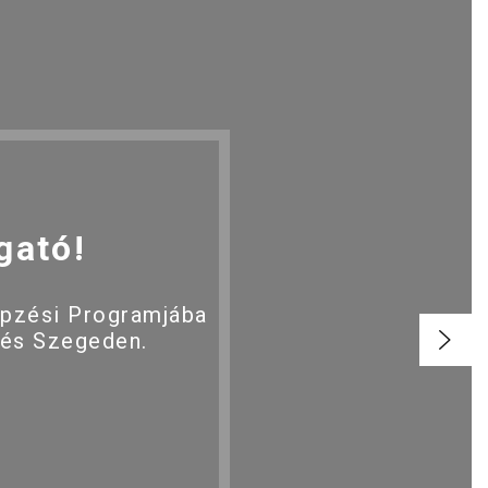
gató!
épzési Programjába
 és Szegeden.