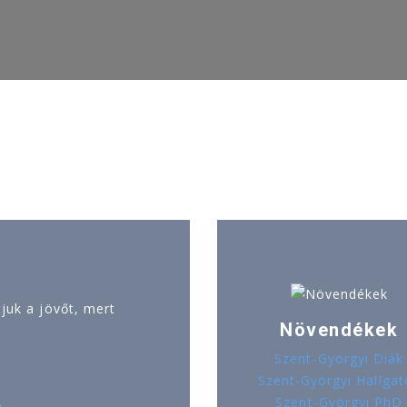
uk a jövőt, mert
Növendékek
Szent-Györgyi Diák
Szent-Györgyi Hallgat
Szent-Györgyi PhD
ó