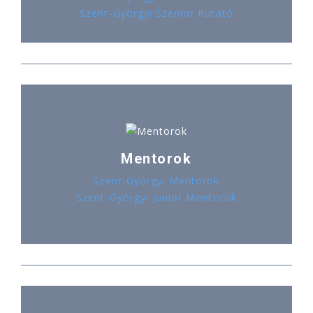
Szent-Györgyi Szenior Kutató
Mentorok
Szent-Györgyi Mentorok
Szent-Györgyi Junior Mentorok