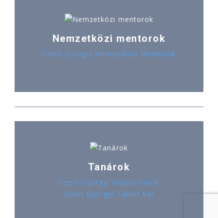
Nemzetközi mentorok
Szent-Györgyi Nemzetközi Mentorok
Tanárok
Szent-Györgyi Vezető Tanár
Szent-Györgyi Tanári Kar