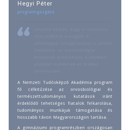
Hegyi Péter
programigazgató
Hiszünk abban, hogy a tudomány
viszi előbbre a világot. A
tehetségek támogatásával a jövőbe
fektetünk, az orvosbiológiai
kutatások eredményei a jövőben
életeket mentenek és értéket
teremtenek.
A Nemzeti Tudósképző Akadémia program
fő célkitűzése az orvosbiológiai és
természettudományos kutatások iránt
érdeklődő tehetséges fiatalok felkarolása,
tudományos munkájuk támogatása és
hosszabb távon Magyarországon tartása.
A gimnáziumi programrészben országosan