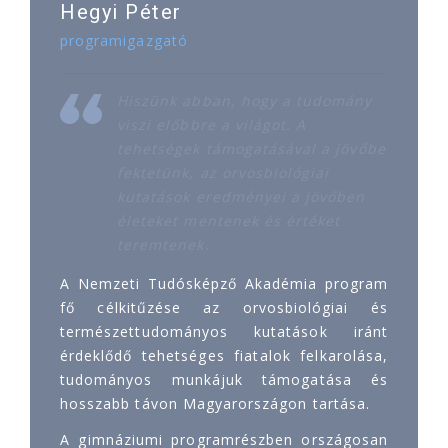
Hegyi Péter
programigazgató
Hiszünk abban, hogy a tudomány
viszi előbbre a világot. A
tehetségek támogatásával a jövőbe
fektetünk, az orvosbiológiai
kutatások eredményei a jövőben
életeket mentenek és értéket
teremtenek.
A Nemzeti Tudósképző Akadémia program
fő célkitűzése az orvosbiológiai és
természettudományos kutatások iránt
érdeklődő tehetséges fiatalok felkarolása,
tudományos munkájuk támogatása és
hosszabb távon Magyarországon tartása.
A gimnáziumi programrészben országosan