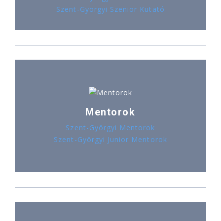
Szent-Györgyi Szenior Kutató
Mentorok
Szent-Györgyi Mentorok
Szent-Györgyi Junior Mentorok