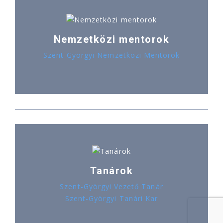
Nemzetközi mentorok
Szent-Györgyi Nemzetközi Mentorok
Tanárok
Szent-Györgyi Vezető Tanár
Szent-Györgyi Tanári Kar