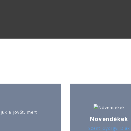
uk a jövőt, mert
Növendékek
Szent-Györgyi Diák