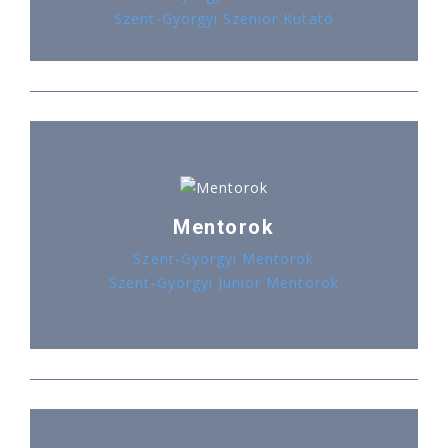
Szent-Györgyi Szenior Kutató
Mentorok
Szent-Györgyi Mentorok
Szent-Györgyi Junior Mentorok