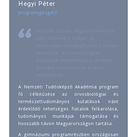
Hegyi Péter
programigazgató
Hiszünk abban, hogy a tudomány
viszi előbbre a világot. A
tehetségek támogatásával a jövőbe
fektetünk, az orvosbiológiai
kutatások eredményei a jövőben
életeket mentenek és értéket
teremtenek.
A Nemzeti Tudósképző Akadémia program
fő célkitűzése az orvosbiológiai és
természettudományos kutatások iránt
érdeklődő tehetséges fiatalok felkarolása,
tudományos munkájuk támogatása és
hosszabb távon Magyarországon tartása.
A gimnáziumi programrészben országosan