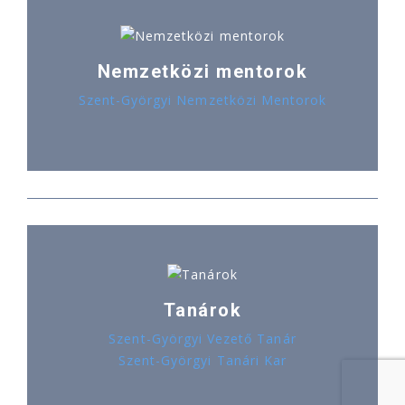
Nemzetközi mentorok
Szent-Györgyi Nemzetközi Mentorok
Tanárok
Szent-Györgyi Vezető Tanár
Szent-Györgyi Tanári Kar