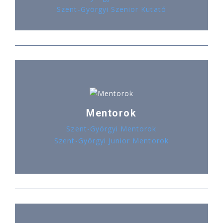
Szent-Györgyi Szenior Kutató
Mentorok
Szent-Györgyi Mentorok
Szent-Györgyi Junior Mentorok