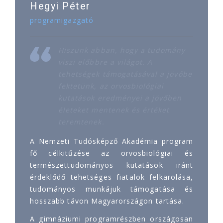
Hegyi Péter
programigazgató
Hiszünk abban, hogy a tudomány
viszi előbbre a világot. A
tehetségek támogatásával a jövőbe
fektetünk, az orvosbiológiai
kutatások eredményei a jövőben
életeket mentenek és értéket
teremtenek.
A Nemzeti Tudósképző Akadémia program
fő célkitűzése az orvosbiológiai és
természettudományos kutatások iránt
érdeklődő tehetséges fiatalok felkarolása,
tudományos munkájuk támogatása és
hosszabb távon Magyarországon tartása.
A gimnáziumi programrészben országosan