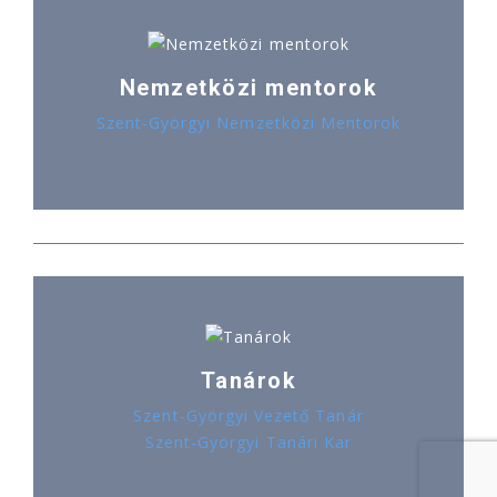
Nemzetközi mentorok
Szent-Györgyi Nemzetközi Mentorok
Tanárok
Szent-Györgyi Vezető Tanár
Szent-Györgyi Tanári Kar