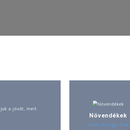
uk a jövőt, mert
Növendékek
Szent-Györgyi Diák