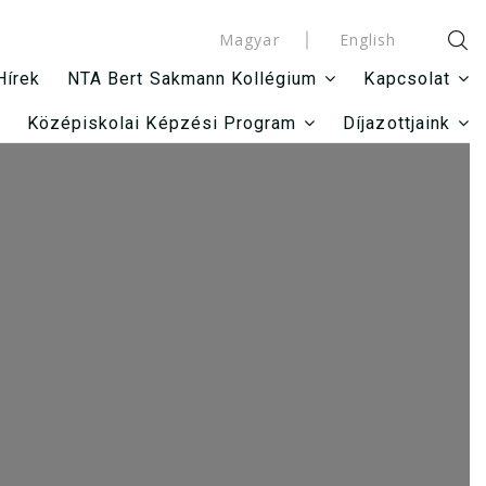
Magyar
English
Hírek
NTA Bert Sakmann Kollégium
Kapcsolat
Középiskolai Képzési Program
Díjazottjaink