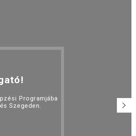
gató!
épzési Programjába
 és Szegeden.