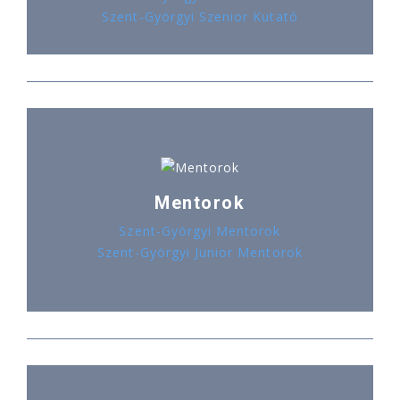
Szent-Györgyi Szenior Kutató
Mentorok
Szent-Györgyi Mentorok
Szent-Györgyi Junior Mentorok