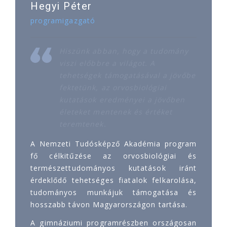
Hegyi Péter
programigazgató
Hiszünk abban, hogy a tudomány
viszi előbbre a világot. A
tehetségek támogatásával a jövőbe
fektetünk, az orvosbiológiai
kutatások eredményei a jövőben
életeket mentenek és értéket
teremtenek.
A Nemzeti Tudósképző Akadémia program
fő célkitűzése az orvosbiológiai és
természettudományos kutatások iránt
érdeklődő tehetséges fiatalok felkarolása,
tudományos munkájuk támogatása és
hosszabb távon Magyarországon tartása.
A gimnáziumi programrészben országosan