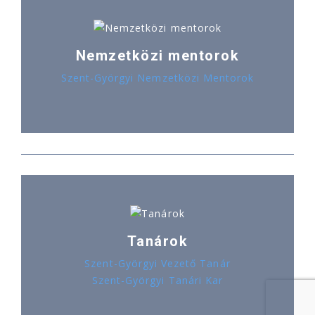
Nemzetközi mentorok
Szent-Györgyi Nemzetközi Mentorok
Tanárok
Szent-Györgyi Vezető Tanár
Szent-Györgyi Tanári Kar