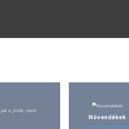
uk a jövőt, mert
Növendékek
Szent-Györgyi Diák