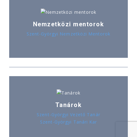
Nemzetközi mentorok
Szent-Györgyi Nemzetközi Mentorok
Tanárok
Szent-Györgyi Vezető Tanár
Szent-Györgyi Tanári Kar