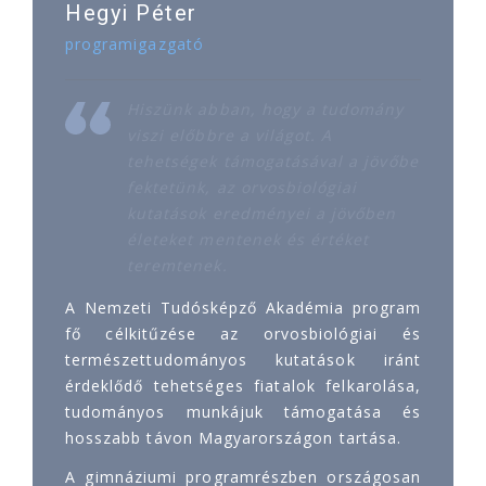
Hegyi Péter
programigazgató
Hiszünk abban, hogy a tudomány
viszi előbbre a világot. A
tehetségek támogatásával a jövőbe
fektetünk, az orvosbiológiai
kutatások eredményei a jövőben
életeket mentenek és értéket
teremtenek.
A Nemzeti Tudósképző Akadémia program
fő célkitűzése az orvosbiológiai és
természettudományos kutatások iránt
érdeklődő tehetséges fiatalok felkarolása,
tudományos munkájuk támogatása és
hosszabb távon Magyarországon tartása.
A gimnáziumi programrészben országosan