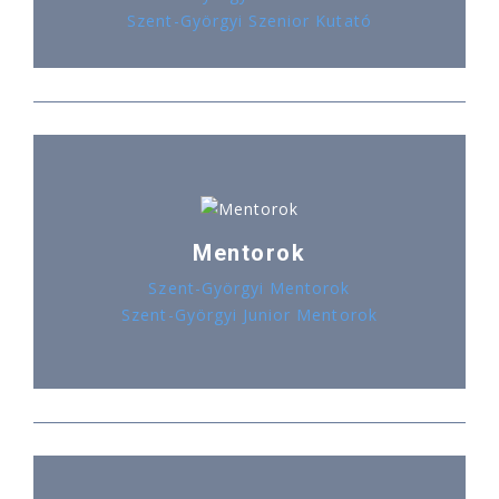
Szent-Györgyi Szenior Kutató
Mentorok
Szent-Györgyi Mentorok
Szent-Györgyi Junior Mentorok