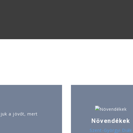
uk a jövőt, mert
Növendékek
Szent-Györgyi Diák