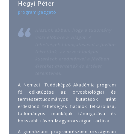
Hegyi Péter
programigazgató
Hiszünk abban, hogy a tudomány
viszi előbbre a világot. A
tehetségek támogatásával a jövőbe
fektetünk, az orvosbiológiai
kutatások eredményei a jövőben
életeket mentenek és értéket
teremtenek.
A Nemzeti Tudósképző Akadémia program
fő célkitűzése az orvosbiológiai és
természettudományos kutatások iránt
érdeklődő tehetséges fiatalok felkarolása,
tudományos munkájuk támogatása és
hosszabb távon Magyarországon tartása.
A gimnáziumi programrészben országosan