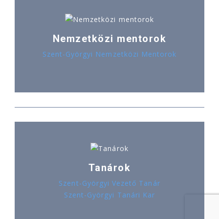
Nemzetközi mentorok
Szent-Györgyi Nemzetközi Mentorok
Tanárok
Szent-Györgyi Vezető Tanár
Szent-Györgyi Tanári Kar