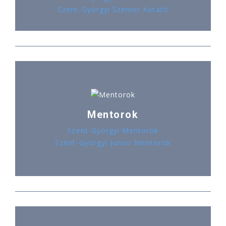
Szent-Györgyi Szenior Kutató
Mentorok
Szent-Györgyi Mentorok
Szent-Györgyi Junior Mentorok