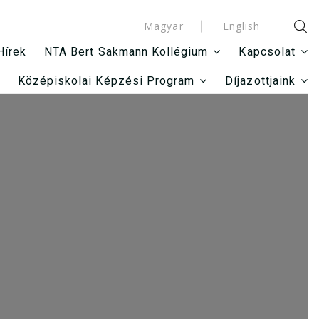
Magyar
English
Hírek
NTA Bert Sakmann Kollégium
Kapcsolat
Középiskolai Képzési Program
Díjazottjaink