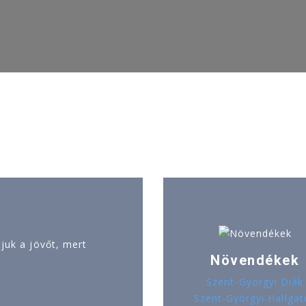
uk a jövőt, mert
Növendékek
Szent-Györgyi Diák
Szent-Györgyi Hallgat