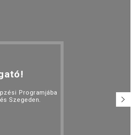
gató!
épzési Programjába
 és Szegeden.