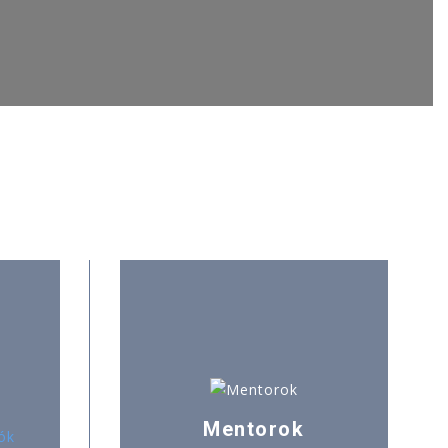
Mentorok
ók