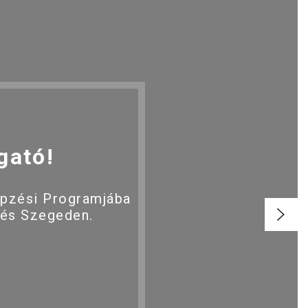
gató!
épzési Programjába
 és Szegeden.