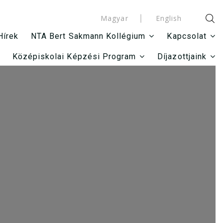
Magyar
English
Hírek
NTA Bert Sakmann Kollégium
Kapcsolat
Középiskolai Képzési Program
Díjazottjaink