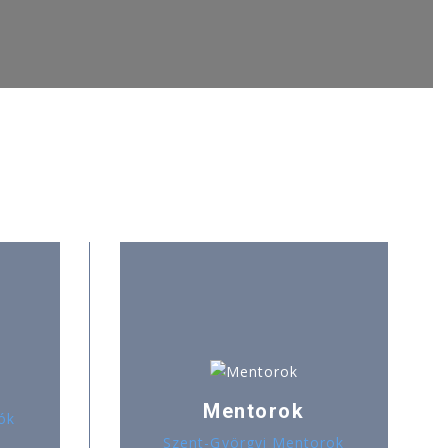
Mentorok
ók
Szent-Györgyi Mentorok