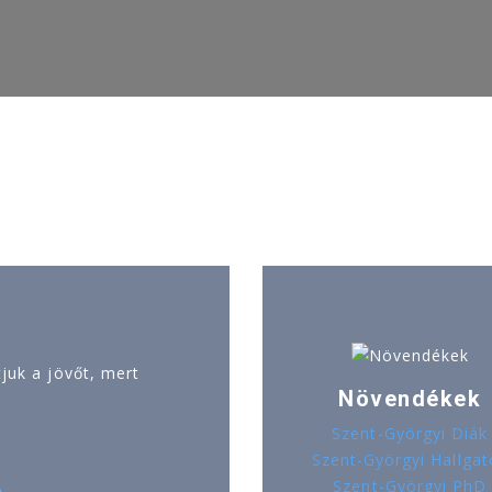
uk a jövőt, mert
Növendékek
Szent-Györgyi Diák
Szent-Györgyi Hallgat
Szent-Györgyi PhD
ó