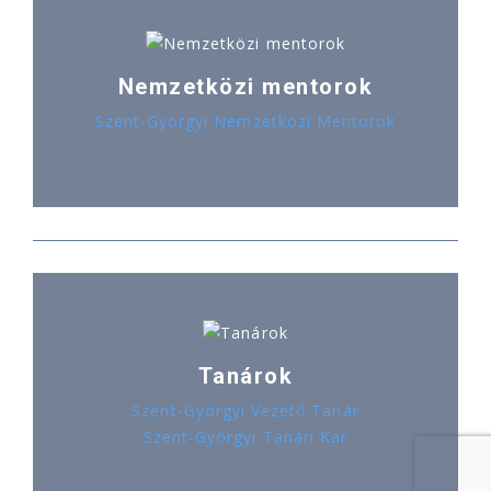
Nemzetközi mentorok
Szent-Györgyi Nemzetközi Mentorok
Tanárok
Szent-Györgyi Vezető Tanár
Szent-Györgyi Tanári Kar