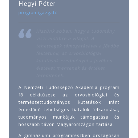
Hegyi Péter
programigazgató
Hiszünk abban, hogy a tudomány
viszi előbbre a világot. A
tehetségek támogatásával a jövőbe
fektetünk, az orvosbiológiai
kutatások eredményei a jövőben
életeket mentenek és értéket
teremtenek.
A Nemzeti Tudósképző Akadémia program
fő célkitűzése az orvosbiológiai és
természettudományos kutatások iránt
érdeklődő tehetséges fiatalok felkarolása,
tudományos munkájuk támogatása és
hosszabb távon Magyarországon tartása.
A gimnáziumi programrészben országosan