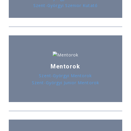
Szent-Györgyi Szenior Kutató
Mentorok
Szent-Györgyi Mentorok
Szent-Györgyi Junior Mentorok