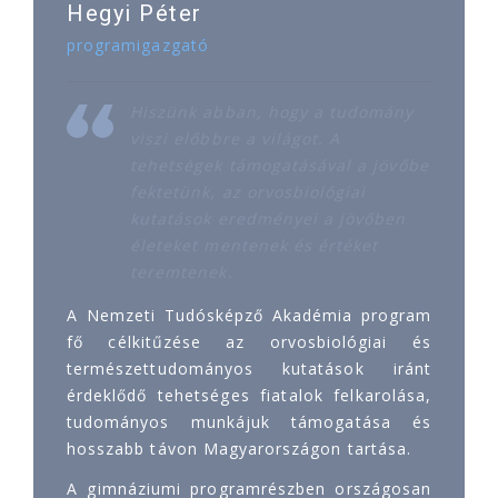
Hegyi Péter
programigazgató
Hiszünk abban, hogy a tudomány
viszi előbbre a világot. A
tehetségek támogatásával a jövőbe
fektetünk, az orvosbiológiai
kutatások eredményei a jövőben
életeket mentenek és értéket
teremtenek.
A Nemzeti Tudósképző Akadémia program
fő célkitűzése az orvosbiológiai és
természettudományos kutatások iránt
érdeklődő tehetséges fiatalok felkarolása,
tudományos munkájuk támogatása és
hosszabb távon Magyarországon tartása.
A gimnáziumi programrészben országosan