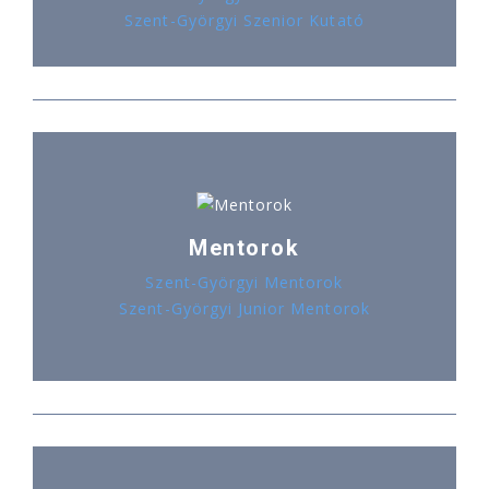
Szent-Györgyi Szenior Kutató
Mentorok
Szent-Györgyi Mentorok
Szent-Györgyi Junior Mentorok