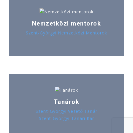
Nemzetközi mentorok
Szent-Györgyi Nemzetközi Mentorok
Tanárok
Szent-Györgyi Vezető Tanár
Szent-Györgyi Tanári Kar