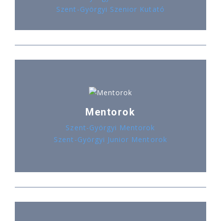
Szent-Györgyi Szenior Kutató
Mentorok
Szent-Györgyi Mentorok
Szent-Györgyi Junior Mentorok