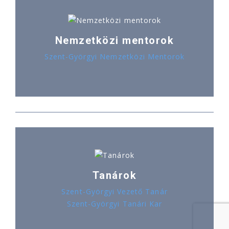
Nemzetközi mentorok
Szent-Györgyi Nemzetközi Mentorok
Tanárok
Szent-Györgyi Vezető Tanár
Szent-Györgyi Tanári Kar