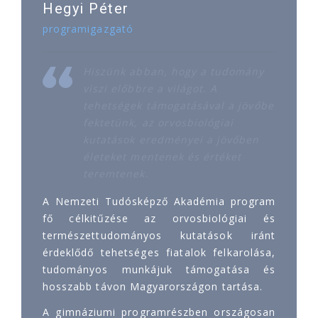
Hegyi Péter
programigazgató
Hiszünk abban, hogy a tudomány
viszi előbbre a világot. A
tehetségek támogatásával a jövőbe
fektetünk, az orvosbiológiai
kutatások eredményei a jövőben
életeket mentenek és értéket
teremtenek.
A Nemzeti Tudósképző Akadémia program
fő célkitűzése az orvosbiológiai és
természettudományos kutatások iránt
érdeklődő tehetséges fiatalok felkarolása,
tudományos munkájuk támogatása és
hosszabb távon Magyarországon tartása.
A gimnáziumi programrészben országosan