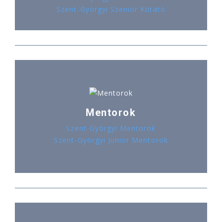
Szent-Györgyi Szenior Kutató
Mentorok
Szent-Györgyi Mentorok
Szent-Györgyi Junior Mentorok