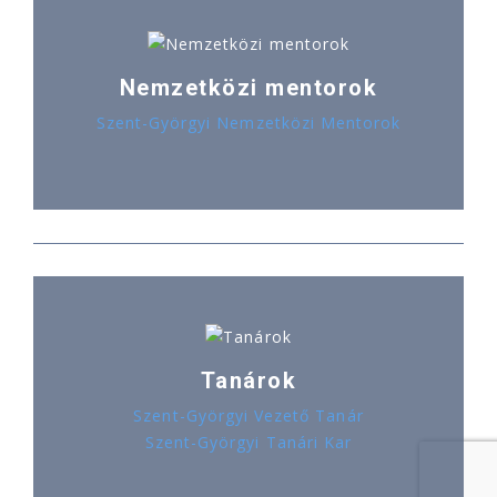
Nemzetközi mentorok
Szent-Györgyi Nemzetközi Mentorok
Tanárok
Szent-Györgyi Vezető Tanár
Szent-Györgyi Tanári Kar