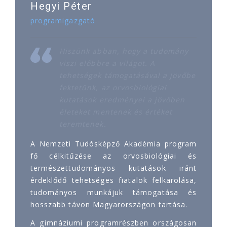
Hegyi Péter
programigazgató
Hiszünk abban, hogy a tudomány
viszi előbbre a világot. A
tehetségek támogatásával a jövőbe
fektetünk, az orvosbiológiai
kutatások eredményei a jövőben
életeket mentenek és értéket
teremtenek.
A Nemzeti Tudósképző Akadémia program
fő célkitűzése az orvosbiológiai és
természettudományos kutatások iránt
érdeklődő tehetséges fiatalok felkarolása,
tudományos munkájuk támogatása és
hosszabb távon Magyarországon tartása.
A gimnáziumi programrészben országosan