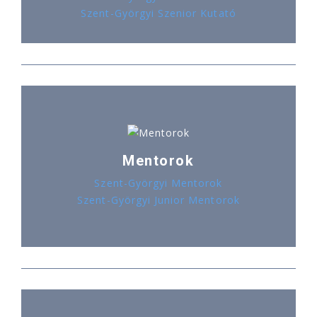
Szent-Györgyi Szenior Kutató
Mentorok
Szent-Györgyi Mentorok
Szent-Györgyi Junior Mentorok