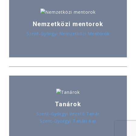
Nemzetközi mentorok
Szent-Györgyi Nemzetközi Mentorok
Tanárok
Szent-Györgyi Vezető Tanár
Szent-Györgyi Tanári Kar