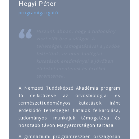
Hegyi Péter
programigazgató
Hiszünk abban, hogy a tudomány
viszi előbbre a világot. A
tehetségek támogatásával a jövőbe
fektetünk, az orvosbiológiai
kutatások eredményei a jövőben
életeket mentenek és értéket
teremtenek.
A Nemzeti Tudósképző Akadémia program
fő célkitűzése az orvosbiológiai és
természettudományos kutatások iránt
érdeklődő tehetséges fiatalok felkarolása,
tudományos munkájuk támogatása és
hosszabb távon Magyarországon tartása.
A gimnáziumi programrészben országosan